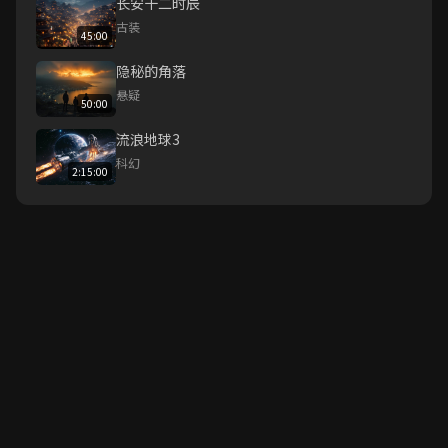
长安十二时辰
古装
45:00
隐秘的角落
悬疑
50:00
流浪地球3
科幻
2:15:00