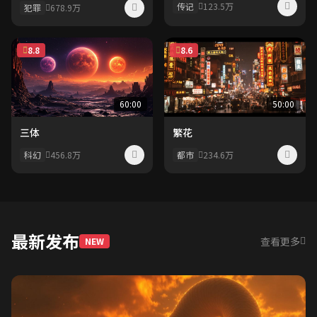
传记
123.5万
犯罪
678.9万
8.8
8.6
60:00
50:00
三体
繁花
科幻
456.8万
都市
234.6万
最新发布
查看更多
NEW