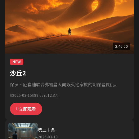
2:46:00
NEW
沙丘2
保罗·厄崔迪联合弗雷曼人向毁灭他家族的阴谋者复仇。
2025-03-15
89.0万
12.3万
立即观看
第二十条
2025-03-10