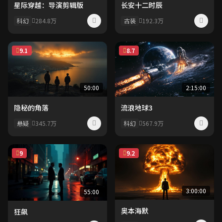
星际穿越：导演剪辑版
长安十二时辰
科幻
284.8万
古装
192.3万
9.1
8.7
50:00
2:15:00
隐秘的角落
流浪地球3
悬疑
345.7万
科幻
567.9万
9
9.2
3:00:00
55:00
奥本海默
狂飙