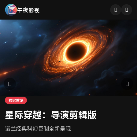
午夜影视
午夜影视 - 免费在线观看高清电影电视剧综艺动漫全集资源，
独家首发
热播中
高分推荐
星际穿越：导演剪辑版
长安十二时辰
隐秘的角落
诺兰经典科幻巨制全新呈现
年度古装悬疑大剧
国产悬疑剧新标杆