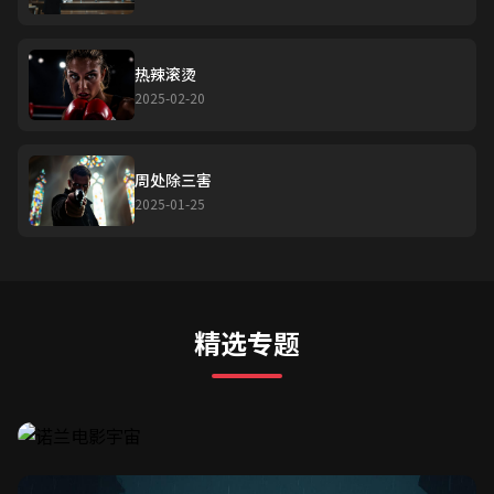
热辣滚烫
2025-02-20
周处除三害
2025-01-25
第12期
诺兰电影宇宙
从《记忆碎片》到《奥本海默》，深度解析克里斯托弗·诺
兰的电影哲学与叙事迷宫。
精选专题
8 部视频
12 篇文章