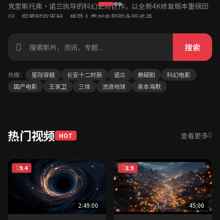
克里斯托弗·诺兰执导的科幻史诗巨作，以全新4K修复版本重磅回
唐朝长安城，上元节前夕，一场惊天阴谋正在酝酿。张小敬与李必
三个孩子意外拍摄到一场谋杀，由此卷入一系列扑朔迷离的事件。
归。探索时空奥秘，感受人类对未知的永恒追寻。
联手，在十二个时辰内拯救长安。
真相与谎言交织，人性在黑暗中显露。
立即观看
立即观看
立即观看
加入收藏
加入收藏
加入收藏
搜索
热搜：
星际穿越
长安十二时辰
诺兰
悬疑剧
科幻电影
国产电影
王家卫
三体
流浪地球
奥本海默
热门视频
查看更多
HOT
9.4
8.9
2:49:00
45:00