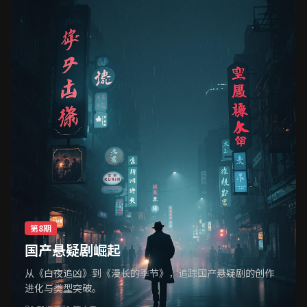
第8期
国产悬疑剧崛起
从《白夜追凶》到《漫长的季节》，追踪国产悬疑剧的创作
进化与类型突破。