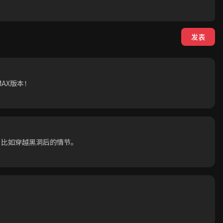
发表
AX版本！
，比如穿越黑洞后的情节。
。