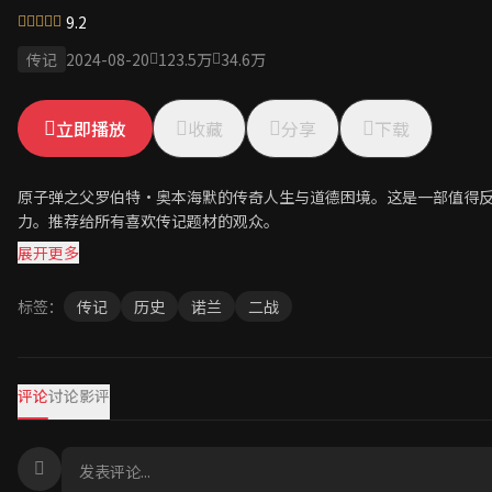
9.2
传记
2024-08-20
123.5万
34.6万
立即播放
收藏
分享
下载
原子弹之父罗伯特·奥本海默的传奇人生与道德困境。这是一部值得
力。推荐给所有喜欢传记题材的观众。
展开更多
标签：
传记
历史
诺兰
二战
评论
讨论
影评