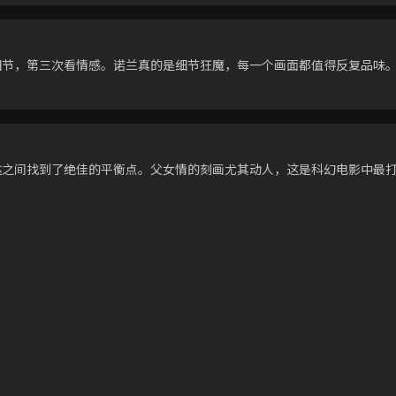
细节，第三次看情感。诺兰真的是细节狂魔，每一个画面都值得反复品味
达之间找到了绝佳的平衡点。父女情的刻画尤其动人，这是科幻电影中最