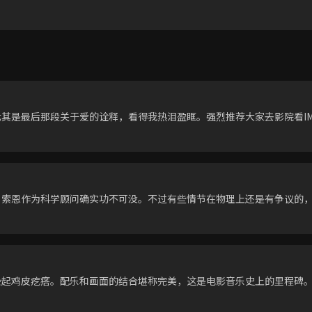
其是最后那段关于爱的诠释，看得我热泪盈眶。强烈推荐大家去影院看IM
·索恩作为科学顾问确实功不可没。不过有些情节在物理上还是有争议的
会起鸡皮疙瘩。配乐和画面的结合堪称完美，这是电影音乐史上的里程碑