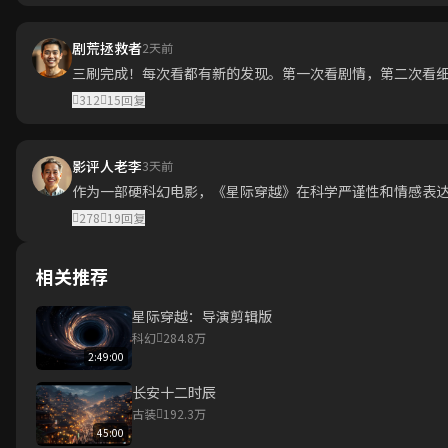
剧荒拯救者
2天前
三刷完成！每次看都有新的发现。第一次看剧情，第二次看
312
15
回复
影评人老李
3天前
作为一部硬科幻电影，《星际穿越》在科学严谨性和情感表
278
19
回复
相关推荐
星际穿越：导演剪辑版
科幻
284.8万
2:49:00
长安十二时辰
古装
192.3万
45:00