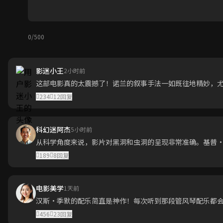
0/500
影迷小王
2小时前
这部电影真的太震撼了！诺兰的叙事手法一如既往地精妙，尤
234
12
回复
科幻迷阿杰
5小时前
从科学角度来说，影片对黑洞和虫洞的呈现非常准确。基普
189
8
回复
电影美学
1天前
汉斯·季默的配乐简直是神作！每次听到那段管风琴配乐都
456
23
回复