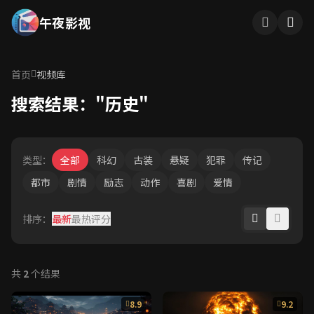
午夜影视
首页
视频库
搜索结果："历史"
类型：
全部
科幻
古装
悬疑
犯罪
传记
都市
剧情
励志
动作
喜剧
爱情
排序：
最新
最热
评分
共
2
个结果
8.9
9.2